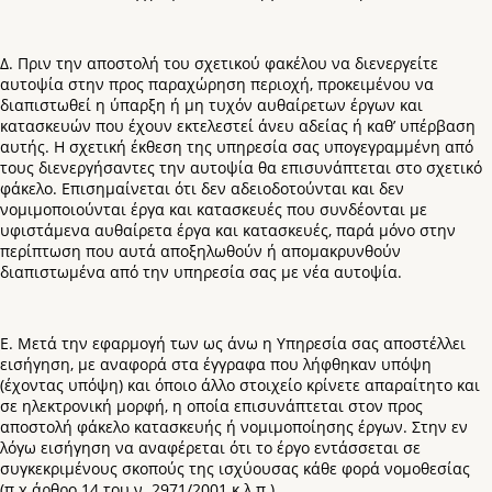
Δ. Πριν την αποστολή του σχετικού φακέλου να διενεργείτε
αυτοψία στην προς παραχώρηση περιοχή, προκειμένου να
διαπιστωθεί η ύπαρξη ή μη τυχόν αυθαίρετων έργων και
κατασκευών που έχουν εκτελεστεί άνευ αδείας ή καθ’ υπέρβαση
αυτής. Η σχετική έκθεση της υπηρεσία σας υπογεγραμμένη από
τους διενεργήσαντες την αυτοψία θα επισυνάπτεται στο σχετικό
φάκελο. Επισημαίνεται ότι δεν αδειοδοτούνται και δεν
νομιμοποιούνται έργα και κατασκευές που συνδέονται με
υφιστάμενα αυθαίρετα έργα και κατασκευές, παρά μόνο στην
περίπτωση που αυτά αποξηλωθούν ή απομακρυνθούν
διαπιστωμένα από την υπηρεσία σας με νέα αυτοψία.
Ε. Μετά την εφαρμογή των ως άνω η Υπηρεσία σας αποστέλλει
εισήγηση, με αναφορά στα έγγραφα που λήφθηκαν υπόψη
(έχοντας υπόψη) και όποιο άλλο στοιχείο κρίνετε απαραίτητο και
σε ηλεκτρονική μορφή, η οποία επισυνάπτεται στον προς
αποστολή φάκελο κατασκευής ή νομιμοποίησης έργων. Στην εν
λόγω εισήγηση να αναφέρεται ότι το έργο εντάσσεται σε
συγκεκριμένους σκοπούς της ισχύουσας κάθε φορά νομοθεσίας
(π.χ άρθρο 14 του ν. 2971/2001 κ.λ.π.)