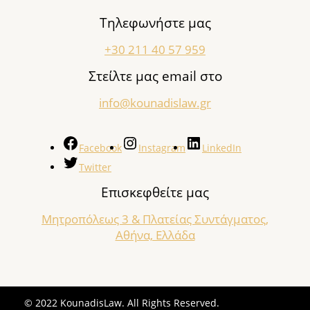
Τηλεφωνήστε μας
+30 211 40 57 959
Στείλτε μας email στο
info@kounadislaw.gr
Facebook
Instagram
LinkedIn
Twitter
Επισκεφθείτε μας
Μητροπόλεως 3 & Πλατείας Συντάγματος,
Αθήνα, Ελλάδα
© 2022 KounadisLaw. All Rights Reserved.