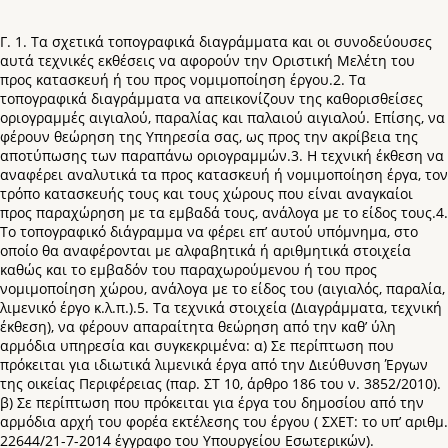
Γ. 1. Τα σχετικά τοπογραφικά διαγράμματα και οι συνοδεύουσες
αυτά τεχνικές εκθέσεις να αφορούν την Οριστική Μελέτη του
προς κατασκευή ή του προς νομιμοποίηση έργου.2. Τα
τοπογραφικά διαγράμματα να απεικονίζουν της καθορισθείσες
οριογραμμές αιγιαλού, παραλίας και παλαιού αιγιαλού. Επίσης, να
φέρουν θεώρηση της Υπηρεσία σας, ως προς την ακρίβεια της
αποτύπωσης των παραπάνω οριογραμμών.3. Η τεχνική έκθεση να
αναφέρει αναλυτικά τα προς κατασκευή ή νομιμοποίηση έργα, τον
τρόπο κατασκευής τους και τους χώρους που είναι αναγκαίοι
προς παραχώρηση με τα εμβαδά τους, ανάλογα με το είδος τους.4.
Το τοπογραφικό διάγραμμα να φέρει επ’ αυτού υπόμνημα, στο
οποίο θα αναφέρονται με αλφαβητικά ή αριθμητικά στοιχεία
καθώς και το εμβαδόν του παραχωρούμενου ή του προς
νομιμοποίηση χώρου, ανάλογα με το είδος του (αιγιαλός, παραλία,
λιμενικό έργο κ.λ.π.).5. Τα τεχνικά στοιχεία (Διαγράμματα, τεχνική
έκθεση), να φέρουν απαραίτητα θεώρηση από την καθ’ ύλη
αρμόδια υπηρεσία και συγκεκριμένα: α) Σε περίπτωση που
πρόκειται για ιδιωτικά λιμενικά έργα από την Διεύθυνση Έργων
της οικείας Περιφέρειας (παρ. ΣΤ 10, άρθρο 186 του ν. 3852/2010).
β) Σε περίπτωση που πρόκειται για έργα του δημοσίου από την
αρμόδια αρχή του φορέα εκτέλεσης του έργου ( ΣΧΕΤ: το υπ’ αριθμ.
22644/21-7-2014 έγγραφο του Υπουργείου Εσωτερικών).